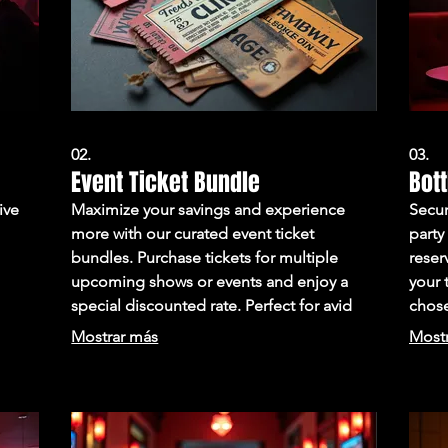
02.
03.
Event Ticket Bundle
Bott
ive
Maximize your savings and experience
Secur
more with our curated event ticket
party
bundles. Purchase tickets for multiple
reser
upcoming shows or events and enjoy a
your 
special discounted rate. Perfect for avid
chose
h
fans looking to catch all the action.
seaml
Mostrar más
Most