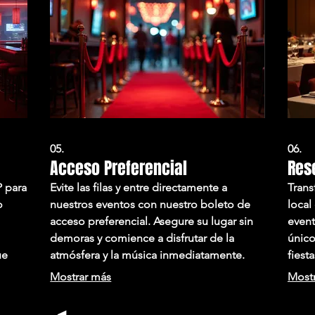
05.
06.
Acceso Preferencial
Res
P para
Evite las filas y entre directamente a
Trans
o
nuestros eventos con nuestro boleto de
local
acceso preferencial. Asegure su lugar sin
event
demoras y comience a disfrutar de la
único
ue
atmósfera y la música inmediatamente.
fiest
rute
Este servicio está diseñado para maximizar
produ
Mostrar más
Most
su tiempo y comodidad, brindándole una
Nuest
ncia
entrada sin estrés. Experimente la
perso