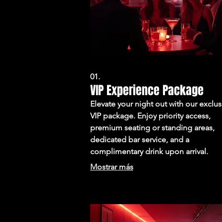
01.
VIP Experience Package
Elevate your night out with our exclus
VIP package. Enjoy priority access,
premium seating or standing areas,
dedicated bar service, and a
complimentary drink upon arrival.
Experience the best of our venue wit
Mostrar más
unparalleled comfort and service.