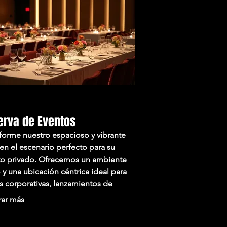
erva de Eventos
forme nuestro espacioso y vibrante
 en el escenario perfecto para su
o privado. Ofrecemos un ambiente
 y una ubicación céntrica ideal para
as corporativas, lanzamientos de
ctos o celebraciones personales.
rar más
ro equipo trabajará con usted para
nalizar todos los detalles,