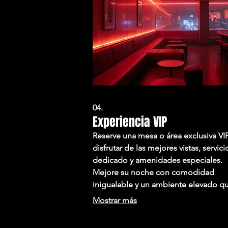
04.
Experiencia VIP
Reserve una mesa o área exclusiva VI
disfrutar de las mejores vistas, servici
dedicado y amenidades especiales.
Mejore su noche con comodidad
inigualable y un ambiente elevado q
hará su celebración memorable. Disf
Mostrar más
de acceso prioritario y un anfitrión
dedicado para garantizar una experie