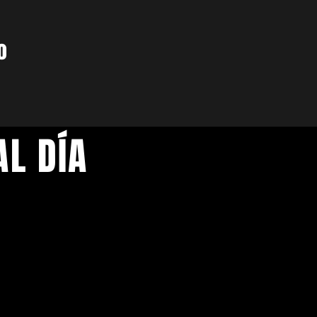
o
L DÍA
Síguenos en nuestras redes sociales
AGRAM
FACEBOOK
TI