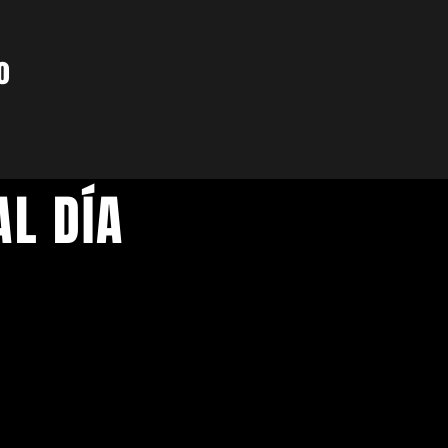
o
L DÍA
Síguenos en nuestras redes sociales
AGRAM
FACEBOOK
TI