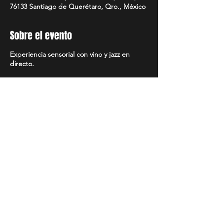
76133 Santiago de Querétaro, Qro., México
Sobre el evento
Experiencia sensorial con vino y jazz en
directo.
Compartir evento
MANTENTE AL DÍA
Síguenos en nuestras redes
sociales